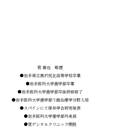
このたび令和7年7月7日、北上市上江釣子に開
院いたしました。地域の皆さまの「かかりつけ
医」として、生涯にわたりお口の健康をサポー
トいたします。スタッフ一同、患者様お一人お
ひとりと真摯に向き合い、安心して通っていた
だけるクリニックを目指します。
どうぞよろしくお願いいたします。
菅 徹也 略歴
●岩手県立黒沢尻北高等学校卒業
●岩手医科大学歯学部卒業
●岩手医科大学歯学部卒後研修修了
●岩手医科大学歯学部う蝕治療学分野入局
●スペインにて保存学会研究発表
●岩手医科大学歯学部外来長
●菅デンタルクリニック開院