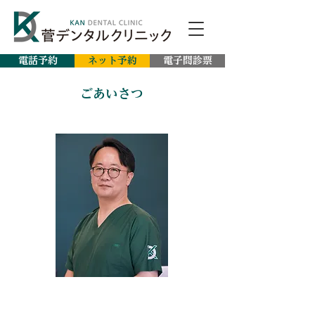
電話予約
ネット予約
電子問診票
​ごあいさつ
菅デンタルクリニック 院長
菅 徹也