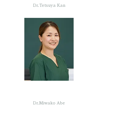
Dr.Tetsuya Kan
菅デンタルクリニック 副院長
阿部 美和子
Dr.Miwako Abe
歯科麻酔認定医
はじめまして。「菅デンタルクリニック」院
長の
菅 徹也、副院長の阿部 美和子です。